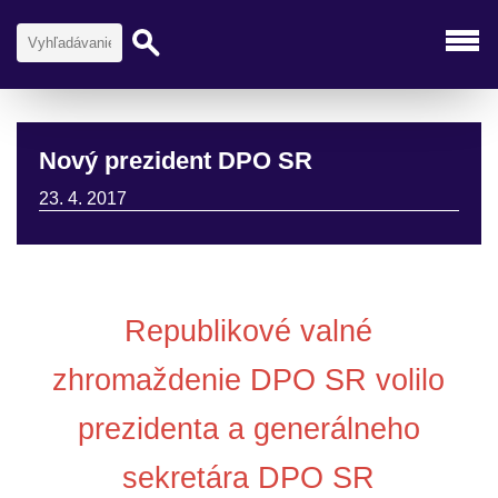
Nový prezident DPO SR
23. 4. 2017
Republikové valné
zhromaždenie DPO SR volilo
prezidenta a generálneho
sekretára DPO SR