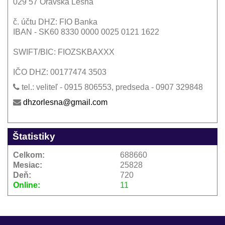
029 57 Oravská Lesná
č. účtu DHZ: FIO Banka
IBAN - SK60 8330 0000 0025 0121 1622
SWIFT/BIC: FIOZSKBAXXX
IČO DHZ: 00177474 3503
tel.: veliteľ - 0915 806553, predseda - 0907 329848
dhzorlesna@gmail.com
Štatistiky
Celkom:
688660
Mesiac:
25828
Deň:
720
Online:
11