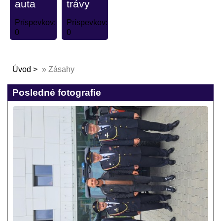
auta
trávy
Príspevkov:
Príspevkov:
0
0
Úvod
»
Zásahy
Posledné fotografie