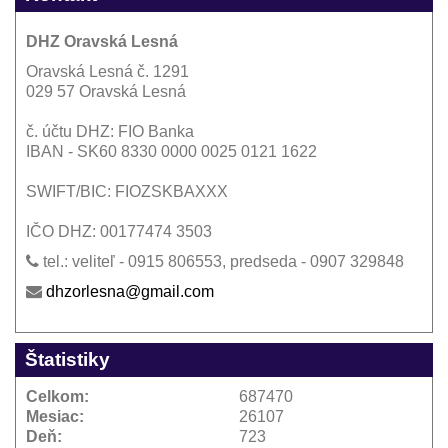
DHZ Oravská Lesná
Oravská Lesná č. 1291
029 57 Oravská Lesná
č. účtu DHZ: FIO Banka
IBAN - SK60 8330 0000 0025 0121 1622
SWIFT/BIC: FIOZSKBAXXX
IČO DHZ: 00177474 3503
tel.: veliteľ - 0915 806553, predseda - 0907 329848
dhzorlesna@gmail.com
Štatistiky
Celkom:
687470
Mesiac:
26107
Deň:
723