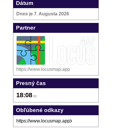
Dátum
Dnes je
7. Augusta 2026
Partner
https://www.locusmap.app
Presný čas
18:08
23
Obľúbené odkazy
https://www.locusmap.app