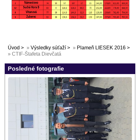
Úvod
»
Výsledky súťaží
»
Plameň LIESEK 2016
»
CTIF-Štafeta Dievčatá
Posledné fotografie