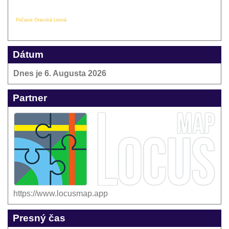
Počasie Oravská Lesná
Dátum
Dnes je
6. Augusta 2026
Partner
https://www.locusmap.app
Presný čas