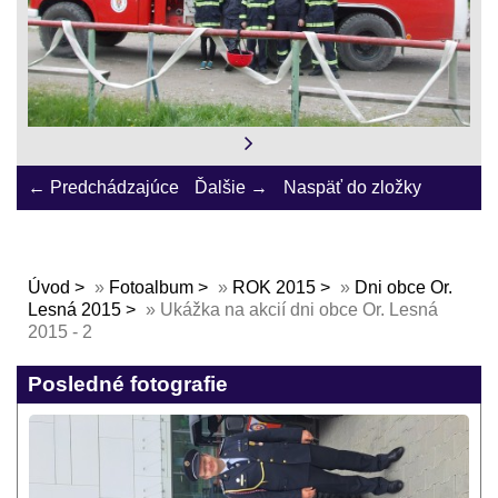
← Predchádzajúce
Ďalšie →
Naspäť do zložky
Úvod
»
Fotoalbum
»
ROK 2015
»
Dni obce Or.
Lesná 2015
»
Ukážka na akcií dni obce Or. Lesná
2015 - 2
Posledné fotografie