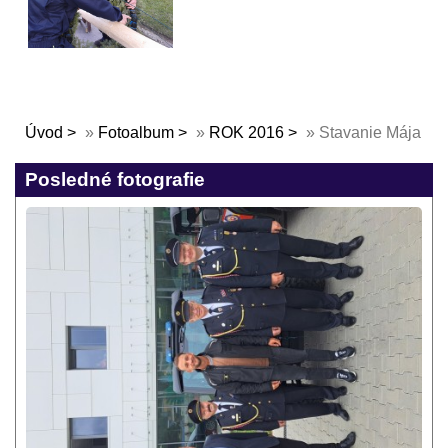
Úvod
»
Fotoalbum
»
ROK 2016
»
Stavanie Mája
Posledné fotografie