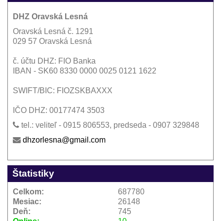
DHZ Oravská Lesná
Oravská Lesná č. 1291
029 57 Oravská Lesná
č. účtu DHZ: FIO Banka
IBAN - SK60 8330 0000 0025 0121 1622
SWIFT/BIC: FIOZSKBAXXX
IČO DHZ: 00177474 3503
tel.: veliteľ - 0915 806553, predseda - 0907 329848
dhzorlesna@gmail.com
Štatistiky
Celkom:
687780
Mesiac:
26148
Deň:
745