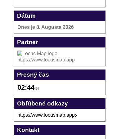
Dátum
Dnes je
8. Augusta 2026
Partner
https://www.locusmap.app
Presný čas
02:44
54
Obľúbené odkazy
https://www.locusmap.app
Kontakt