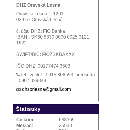
DHZ Oravská Lesná
Oravská Lesná č. 1291
029 57 Oravská Lesná
č. účtu DHZ: FIO Banka
IBAN - SK60 8330 0000 0025 0121
1622
SWIFT/BIC: FIOZSKBAXXX
IČO DHZ: 00177474 3503
tel.: veliteľ - 0915 806553, predseda
- 0907 329848
dhzorlesna@gmail.com
Štatistiky
Celkom:
688369
Mesiac:
25938