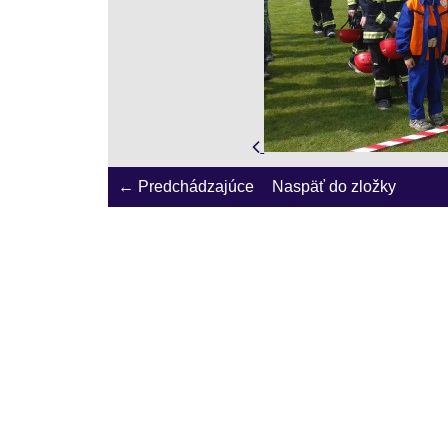
← Predchádzajúce
Naspäť do zložky