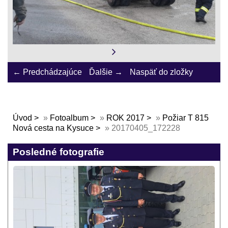
← Predchádzajúce
Ďalšie →
Naspäť do zložky
Úvod
»
Fotoalbum
»
ROK 2017
»
Požiar T 815
Nová cesta na Kysuce
»
20170405_172228
Posledné fotografie