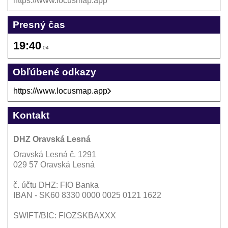
https://www.locusmap.app
Presný čas
19:40
04
Obľúbené odkazy
https://www.locusmap.app
Kontakt
DHZ Oravská Lesná
Oravská Lesná č. 1291
029 57 Oravská Lesná
č. účtu DHZ: FIO Banka
IBAN - SK60 8330 0000 0025 0121 1622
SWIFT/BIC: FIOZSKBAXXX