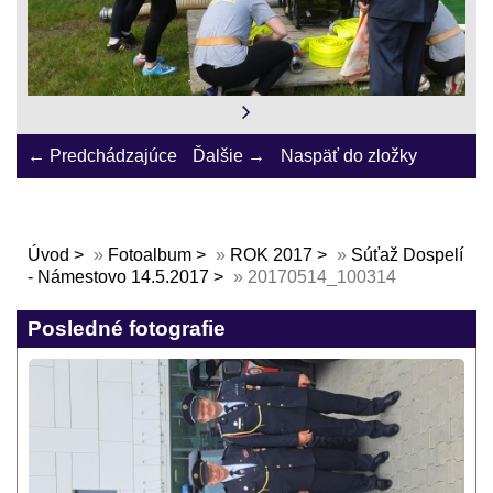
← Predchádzajúce
Ďalšie →
Naspäť do zložky
Úvod
»
Fotoalbum
»
ROK 2017
»
Súťaž Dospelí
- Námestovo 14.5.2017
»
20170514_100314
Posledné fotografie