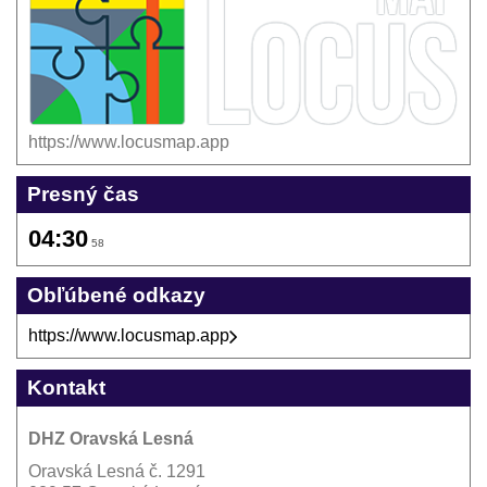
https://www.locusmap.app
Presný čas
04:30
58
Obľúbené odkazy
https://www.locusmap.app
Kontakt
DHZ Oravská Lesná
Oravská Lesná č. 1291