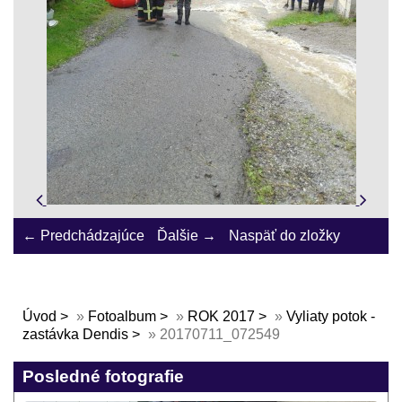
← Predchádzajúce
Ďalšie →
Naspäť do zložky
Úvod
»
Fotoalbum
»
ROK 2017
»
Vyliaty potok -
zastávka Dendis
»
20170711_072549
Posledné fotografie