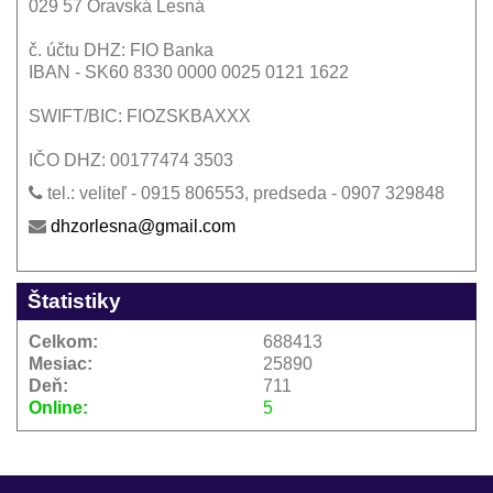
029 57 Oravská Lesná
č. účtu DHZ: FIO Banka
IBAN - SK60 8330 0000 0025 0121 1622
SWIFT/BIC: FIOZSKBAXXX
IČO DHZ: 00177474 3503
tel.: veliteľ - 0915 806553, predseda - 0907 329848
dhzorlesna@gmail.com
Štatistiky
Celkom:
688413
Mesiac:
25890
Deň:
711
Online:
5