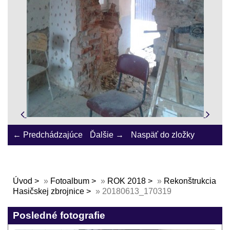
← Predchádzajúce
Ďalšie →
Naspäť do zložky
Úvod
»
Fotoalbum
»
ROK 2018
»
Rekonštrukcia
Hasičskej zbrojnice
»
20180613_170319
Posledné fotografie