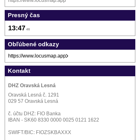
https://www.locusmap.app
Presný čas
13:47
46
Obľúbené odkazy
https://www.locusmap.app
Kontakt
DHZ Oravská Lesná
Oravská Lesná č. 1291
029 57 Oravská Lesná
č. účtu DHZ: FIO Banka
IBAN - SK60 8330 0000 0025 0121 1622
SWIFT/BIC: FIOZSKBAXXX