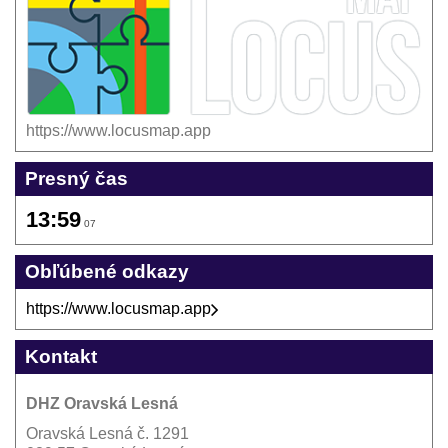
https://www.locusmap.app
Presný čas
13:59
08
Obľúbené odkazy
https://www.locusmap.app
Kontakt
DHZ Oravská Lesná
Oravská Lesná č. 1291