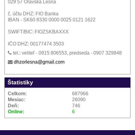
029 57 Oravská Lesná
č. účtu DHZ: FIO Banka
IBAN - SK60 8330 0000 0025 0121 1622
SWIFT/BIC: FIOZSKBAXXX
IČO DHZ: 00177474 3503
tel.: veliteľ - 0915 806553, predseda - 0907 329848
dhzorlesna@gmail.com
Štatistiky
Celkom:
687966
Mesiac:
26090
Deň:
746
Online:
6