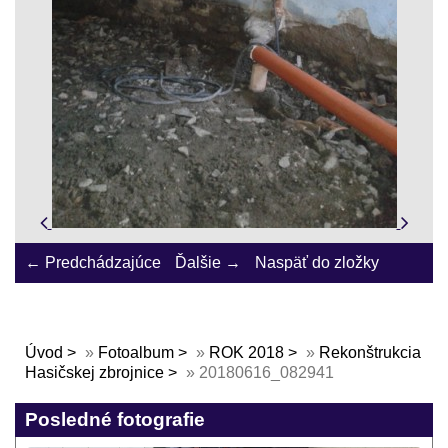
← Predchádzajúce
Ďalšie →
Naspäť do zložky
Úvod
»
Fotoalbum
»
ROK 2018
»
Rekonštrukcia
Hasičskej zbrojnice
»
20180616_082941
Posledné fotografie