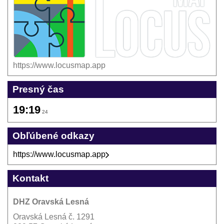
https://www.locusmap.app
Presný čas
19:19
24
Obľúbené odkazy
https://www.locusmap.app
Kontakt
DHZ Oravská Lesná
Oravská Lesná č. 1291