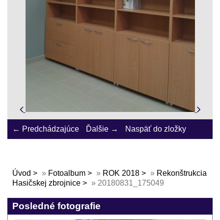
← Predchádzajúce
Ďalšie →
Naspäť do zložky
Úvod
»
Fotoalbum
»
ROK 2018
»
Rekonštrukcia
Hasičskej zbrojnice
»
20180831_175049
Posledné fotografie