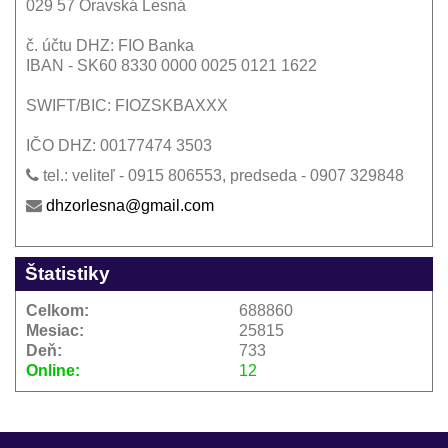
029 57 Oravská Lesná
č. účtu DHZ: FIO Banka
IBAN - SK60 8330 0000 0025 0121 1622
SWIFT/BIC: FIOZSKBAXXX
IČO DHZ: 00177474 3503
tel.: veliteľ - 0915 806553, predseda - 0907 329848
dhzorlesna@gmail.com
Štatistiky
Celkom:
688860
Mesiac:
25815
Deň:
733
Online:
12