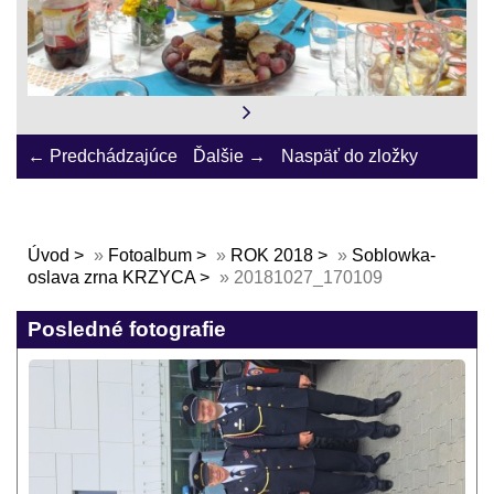
← Predchádzajúce
Ďalšie →
Naspäť do zložky
Úvod
»
Fotoalbum
»
ROK 2018
»
Soblowka-
oslava zrna KRZYCA
»
20181027_170109
Posledné fotografie