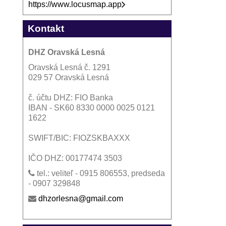
https://www.locusmap.app
Kontakt
DHZ Oravská Lesná
Oravská Lesná č. 1291
029 57 Oravská Lesná
č. účtu DHZ: FIO Banka
IBAN - SK60 8330 0000 0025 0121
1622
SWIFT/BIC: FIOZSKBAXXX
IČO DHZ: 00177474 3503
tel.: veliteľ - 0915 806553, predseda
- 0907 329848
dhzorlesna@gmail.com