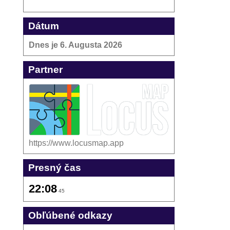
Dátum
Dnes je
6. Augusta 2026
Partner
https://www.locusmap.app
Presný čas
22:08
45
Obľúbené odkazy