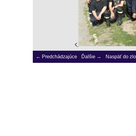
← Predchádzajúce
Ďalšie →
Naspäť do zl