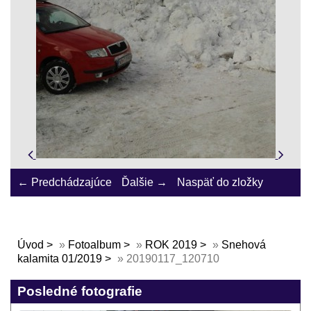
← Predchádzajúce
Ďalšie →
Naspäť do zložky
Úvod
»
Fotoalbum
»
ROK 2019
»
Snehová
kalamita 01/2019
»
20190117_120710
Posledné fotografie