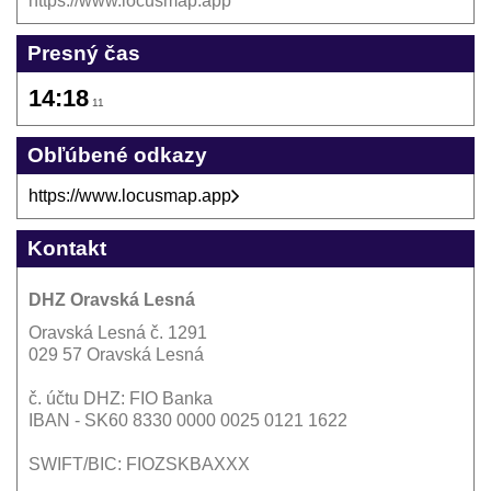
https://www.locusmap.app
Presný čas
14:18
11
Obľúbené odkazy
https://www.locusmap.app
Kontakt
DHZ Oravská Lesná
Oravská Lesná č. 1291
029 57 Oravská Lesná
č. účtu DHZ: FIO Banka
IBAN - SK60 8330 0000 0025 0121 1622
SWIFT/BIC: FIOZSKBAXXX