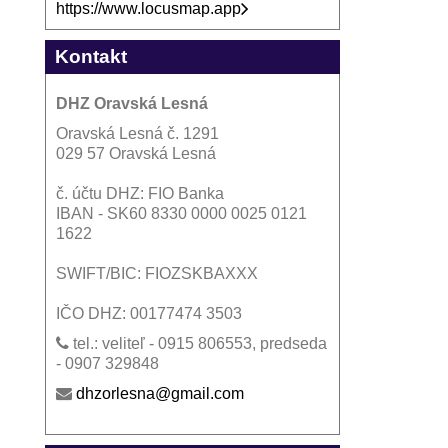
https://www.locusmap.app
Kontakt
DHZ Oravská Lesná
Oravská Lesná č. 1291
029 57 Oravská Lesná
č. účtu DHZ: FIO Banka
IBAN - SK60 8330 0000 0025 0121
1622
SWIFT/BIC: FIOZSKBAXXX
IČO DHZ: 00177474 3503
tel.: veliteľ - 0915 806553, predseda
- 0907 329848
dhzorlesna@gmail.com