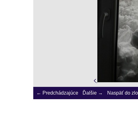
← Predchádzajúce
Ďalšie →
Naspäť do zl