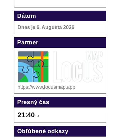
Dátum
Dnes je
6. Augusta 2026
Partner
https://www.locusmap.app
Presný čas
21:40
34
Obľúbené odkazy