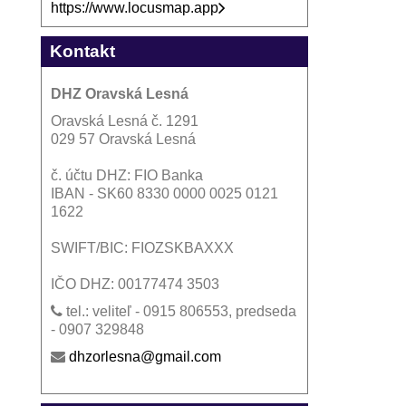
https://www.locusmap.app
Kontakt
DHZ Oravská Lesná
Oravská Lesná č. 1291
029 57 Oravská Lesná
č. účtu DHZ: FIO Banka
IBAN - SK60 8330 0000 0025 0121
1622
SWIFT/BIC: FIOZSKBAXXX
IČO DHZ: 00177474 3503
tel.: veliteľ - 0915 806553, predseda
- 0907 329848
dhzorlesna@gmail.com