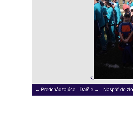
← Predchádzajúce
Ďalšie →
Naspäť do zl