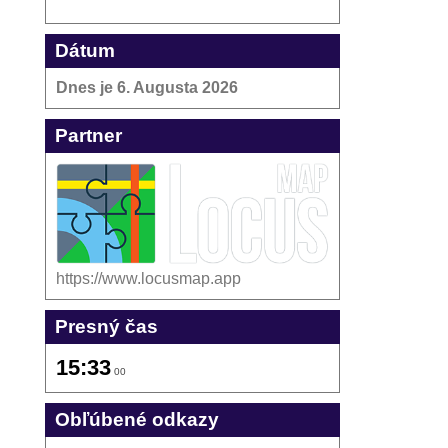
Dátum
Dnes je
6. Augusta 2026
Partner
https://www.locusmap.app
Presný čas
15:33
01
Obľúbené odkazy