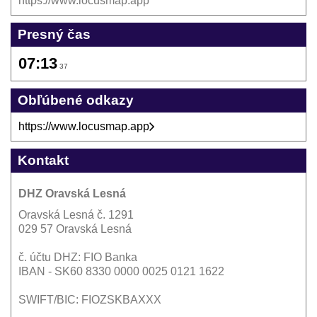
https://www.locusmap.app
Presný čas
07:13
37
Obľúbené odkazy
https://www.locusmap.app
Kontakt
DHZ Oravská Lesná
Oravská Lesná č. 1291
029 57 Oravská Lesná
č. účtu DHZ: FIO Banka
IBAN - SK60 8330 0000 0025 0121 1622
SWIFT/BIC: FIOZSKBAXXX