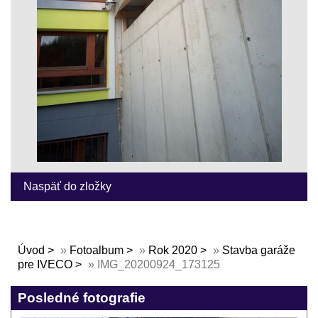
Naspäť do zložky
Úvod
»
Fotoalbum
»
Rok 2020
»
Stavba garáže
pre IVECO
»
IMG_20200924_173125
Posledné fotografie