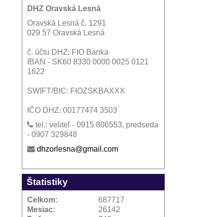
DHZ Oravská Lesná
Oravská Lesná č. 1291
029 57 Oravská Lesná
č. účtu DHZ: FIO Banka
IBAN - SK60 8330 0000 0025 0121
1622
SWIFT/BIC: FIOZSKBAXXX
IČO DHZ: 00177474 3503
tel.: veliteľ - 0915 806553, predseda
- 0907 329848
dhzorlesna@gmail.com
Štatistiky
Celkom:
687717
Mesiac:
26142