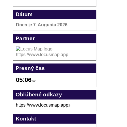
Dátum
Dnes je
7. Augusta 2026
Partner
https://www.locusmap.app
Presný čas
05:06
52
Obľúbené odkazy
https://www.locusmap.app
Kontakt