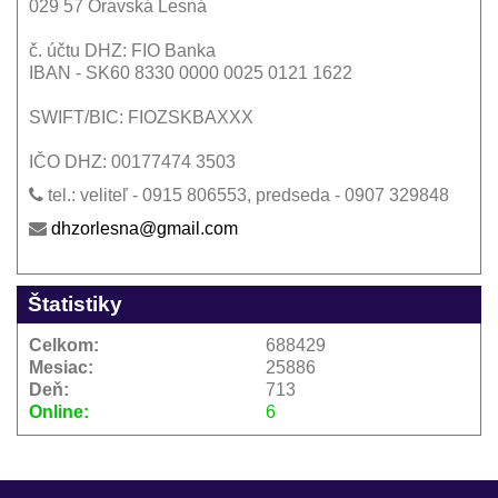
029 57 Oravská Lesná
č. účtu DHZ: FIO Banka
IBAN - SK60 8330 0000 0025 0121 1622
SWIFT/BIC: FIOZSKBAXXX
IČO DHZ: 00177474 3503
tel.: veliteľ - 0915 806553, predseda - 0907 329848
dhzorlesna@gmail.com
Štatistiky
Celkom:
688429
Mesiac:
25886
Deň:
713
Online:
6