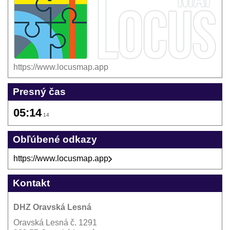
https://www.locusmap.app
Presný čas
05:14
14
Obľúbené odkazy
https://www.locusmap.app
Kontakt
DHZ Oravská Lesná
Oravská Lesná č. 1291