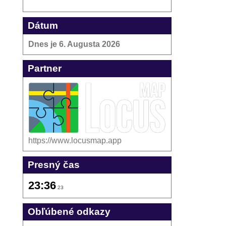
Dátum
Dnes je
6. Augusta 2026
Partner
https://www.locusmap.app
Presný čas
23:36
23
Obľúbené odkazy