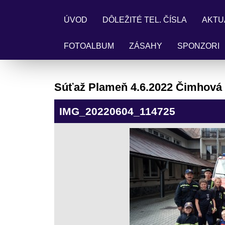
ÚVOD
DÔLEŽITÉ TEL. ČÍSLA
AKTU
FOTOALBUM
ZÁSAHY
SPONZORI
Súťaž Plameň 4.6.2022 Čimhová
IMG_20220604_114725