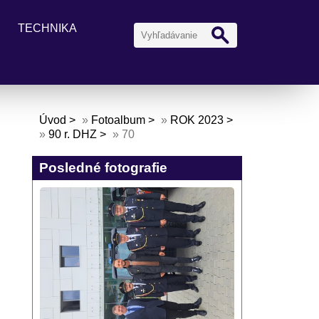
TECHNIKA
Úvod
»
Fotoalbum
»
ROK 2023
»
90 r. DHZ
»
70
Posledné fotografie