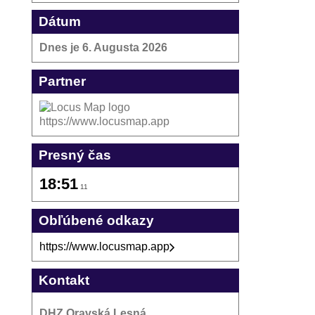
Dátum
Dnes je
6. Augusta 2026
Partner
https://www.locusmap.app
Presný čas
18:51
11
Obľúbené odkazy
https://www.locusmap.app
Kontakt
DHZ Oravská Lesná