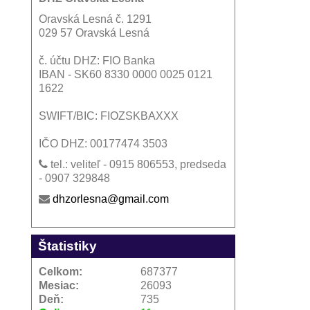
Oravská Lesná č. 1291
029 57 Oravská Lesná
č. účtu DHZ: FIO Banka
IBAN - SK60 8330 0000 0025 0121
1622
SWIFT/BIC: FIOZSKBAXXX
IČO DHZ: 00177474 3503
tel.: veliteľ - 0915 806553, predseda
- 0907 329848
dhzorlesna@gmail.com
Štatistiky
Celkom:
687377
Mesiac:
26093
Deň:
735