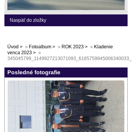
Naspäť do zložky
Úvod
»
Fotoalbum
»
ROK 2023
»
Kladenie
venca 2023
»
345045799_1149927213071093_6185759945006340033_
Posledné fotografie