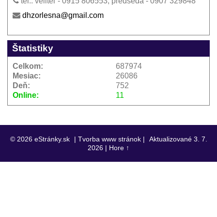
tel.: veliteľ - 0915 806553, predseda - 0907 329848
dhzorlesna@gmail.com
Štatistiky
Celkom:
687974
Mesiac:
26086
Deň:
752
Online:
11
© 2026 eStránky.sk
|
Tvorba www stránok
|
Aktualizované 3. 7.
2026
|
Hore ↑