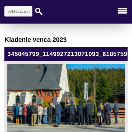
Kladenie venca 2023
345045799_1149927213071093_61857599