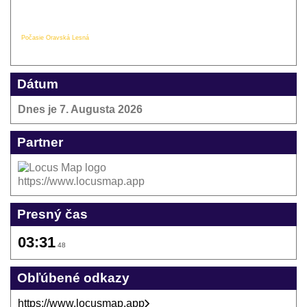
Počasie Oravská Lesná
Dátum
Dnes je
7. Augusta 2026
Partner
https://www.locusmap.app
Presný čas
03:31
48
Obľúbené odkazy
https://www.locusmap.app